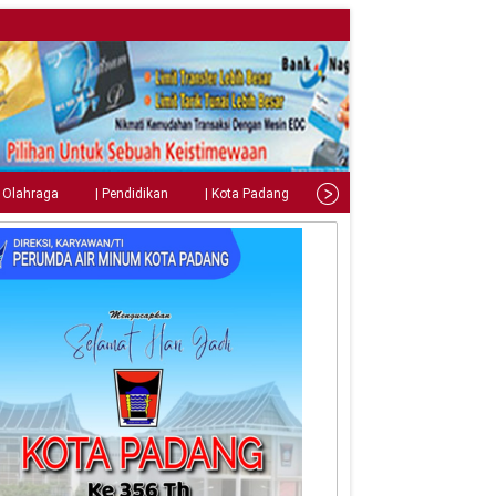
| Olahraga
| Pendidikan
| Kota Padang
| Tips
| Gaya Hidup