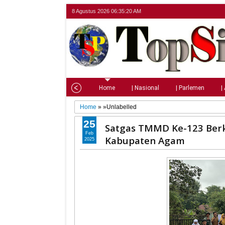
8 Agustus 2026
06:35:21 AM
Home
| Nasional
| Parlemen
|
Home
» »Unlabelled
25
Satgas TMMD Ke-123 Berk
Feb
Kabupaten Agam
2025