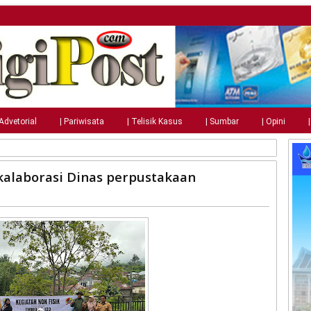
 Advetorial
| Pariwisata
| Telisik Kasus
| Sumbar
| Opini
alaborasi Dinas perpustakaan