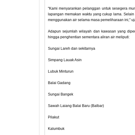
‎"Kami menyarankan pelanggan untuk sesegera mun
lapangan memakan waktu yang cukup lama. Selain i
menggunakan air selama masa pemeliharaan ini," uja
‎Adapun sejumlah wilayah dan kawasan yang dipe
hingga penghentian sementara aliran air meliputi:
‎Sungai Lareh dan sekitarnya
‎Simpang Lauak Asin
‎Lubuk Minturun
‎Balai Gadang
‎Sungai Bangek
‎Sawah Laiang Balai Baru (Balbar)
‎Pilakut
‎Kalumbuk