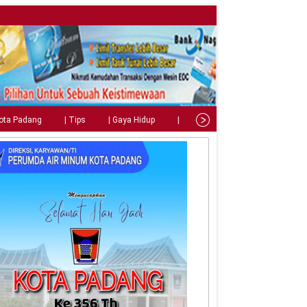
Kota Padang
| Tips
| Gaya Hidup
| Teknologi
| Kuliner
| C