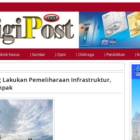
elisik Kasus
| Sumbar
| Opini
| Olahraga
| Pendidikan
| 
Lakukan Pemeliharaan Infrastruktur,
mpak