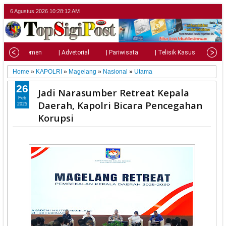
6 Agustus 2026
10:28:14 AM
| Parlemen
| Advetorial
| Pariwisata
| Telisik Kasus
| Su
Home
»
KAPOLRI
»
Magelang
»
Nasional
»
Utama
26
Jadi Narasumber Retreat Kepala
Feb
Daerah, Kapolri Bicara Pencegahan
2025
Korupsi