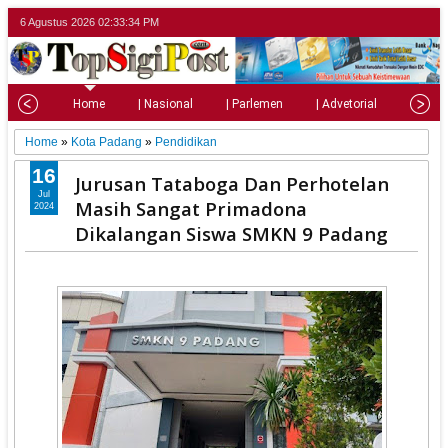
6 Agustus 2026
02:33:35 PM
Home
| Nasional
| Parlemen
| Advetorial
| Pariw
Home
»
Kota Padang
»
Pendidikan
16
Jurusan Tataboga Dan Perhotelan
Jul
Masih Sangat Primadona
2024
Dikalangan Siswa SMKN 9 Padang