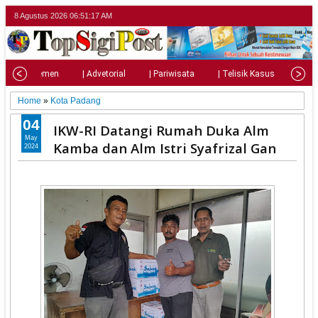
8 Agustus 2026
06:51:19 AM
| Parlemen
| Advetorial
| Pariwisata
| Telisik Kasus
| Su
Home
»
Kota Padang
04
IKW-RI Datangi Rumah Duka Alm
May
Kamba dan Alm Istri Syafrizal Gan
2024