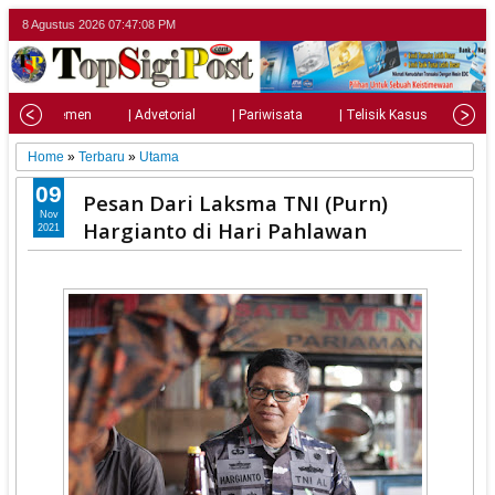
8 Agustus 2026
07:47:09 PM
| Parlemen
| Advetorial
| Pariwisata
| Telisik Kasus
| Su
Home
»
Terbaru
»
Utama
09
Pesan Dari Laksma TNI (Purn)
Nov
Hargianto di Hari Pahlawan
2021