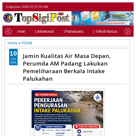
6 Agustus 2026
07:37:42 AM
| Parlemen
| Advetorial
| Pariwisata
| Telisik Kasus
| Su
Home
»
PDAM
10
‎Jamin Kualitas Air Masa Depan,
Jun
Perumda AM Padang Lakukan
2026
Pemeliharaan Berkala Intake
Palukahan