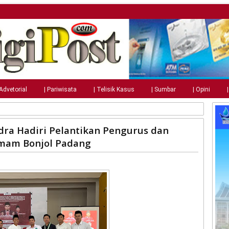
 Advetorial
| Pariwisata
| Telisik Kasus
| Sumbar
| Opini
ndra Hadiri Pelantikan Pengurus dan
mam Bonjol Padang