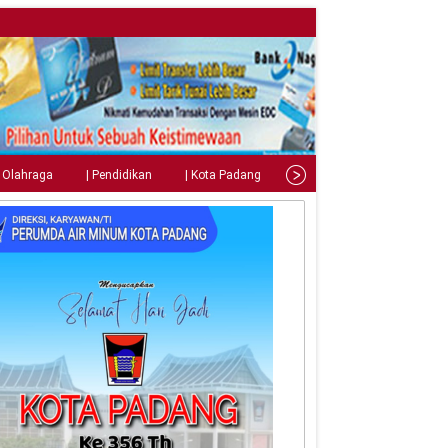
| Olahraga
| Pendidikan
| Kota Padang
| Tips
| Gaya Hidup