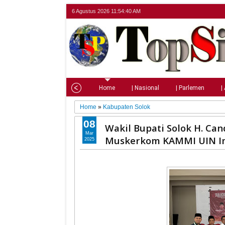
6 Agustus 2026
11:54:41 AM
Home
| Nasional
| Parlemen
|
Home
»
Kabupaten Solok
08
Wakil Bupati Solok H. Ca
Mar
Muskerkom KAMMI UIN I
2025