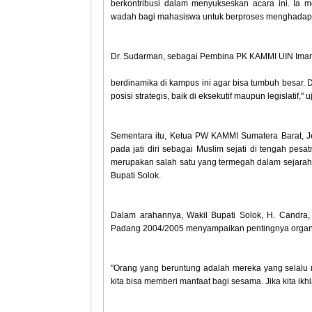
berkontribusi dalam menyukseskan acara ini. Ia 
wadah bagi mahasiswa untuk berproses menghadapi
Dr. Sudarman, sebagai Pembina PK KAMMI UIN Imam B
berdinamika di kampus ini agar bisa tumbuh besar. 
posisi strategis, baik di eksekutif maupun legislatif," u
Sementara itu, Ketua PW KAMMI Sumatera Barat, J
pada jati diri sebagai Muslim sejati di tengah pe
merupakan salah satu yang termegah dalam sejarah
Bupati Solok.
Dalam arahannya, Wakil Bupati Solok, H. Candra
Padang 2004/2005 menyampaikan pentingnya organi
"Orang yang beruntung adalah mereka yang selalu m
kita bisa memberi manfaat bagi sesama. Jika kita ikh