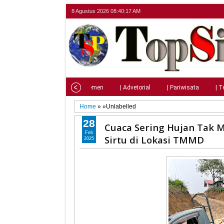
8 Agustus 2026
08:40:19 AM
Home
| Nasional
| Parlemen
| Advetorial
| Pariwisata
| T
Home
» »Unlabelled
28
Cuaca Sering Hujan Tak M
Feb
Sirtu di Lokasi TMMD
2025