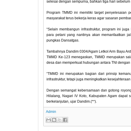
selesai dengan sempurna, bahkan tiga hari sebelu
Program TMMD ini memiliki target penyelesaian 
masyarakat terus bekerja keras agar sasaran pemban
“Selain membangun infrastruktur, program ini jug
para petani yang nantinya akan memanfaatkan jal
pungkas Dansatgas.
Tambahnya Dandim 0304/Agam Letkol Arm Bayu Ardhi
TMMD Ke-123 menegaskan, TMMD merupakan salah
desa dan memperkuat hubungan antara TNI dengan 
“TMMD ini merupakan bagian dari prinsip kemanu
infrastruktur, tetapi juga meningkatkan kesejahteraan
Dengan semangat kebersamaan dan gotong royong 
Hilalang, Nagari lV Koto, Kabupaten Agam dapat 
berkelanjutan, ujar Dandim.(**).
Admin