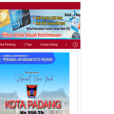
Kota Padang
| Tips
| Gaya Hidup
| Teknologi
| Kuliner
| C