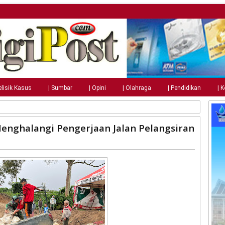
elisik Kasus
| Sumbar
| Opini
| Olahraga
| Pendidikan
| 
enghalangi Pengerjaan Jalan Pelangsiran