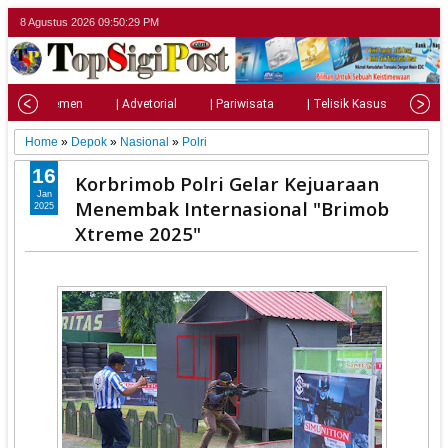
8 Agustus 2026
09:50:30 PM
| Parlemen
| Advetorial
| Pariwisata
| Telisik Kasus
| Su
Home
»
Depok
»
Nasional
»
Polri
16
Korbrimob Polri Gelar Kejuaraan
Jan
Menembak Internasional "Brimob
2025
Xtreme 2025"