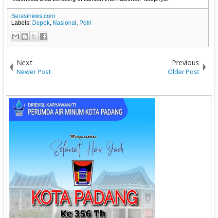
Serasinews.com
Labels:
Depok
,
Nasional
,
Polri
Next
Previous
Newer Post
Older Post