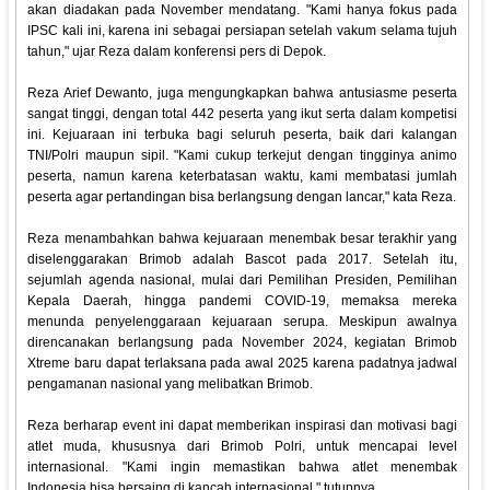
akan diadakan pada November mendatang. "Kami hanya fokus pada
IPSC kali ini, karena ini sebagai persiapan setelah vakum selama tujuh
tahun," ujar Reza dalam konferensi pers di Depok.
Reza Arief Dewanto, juga mengungkapkan bahwa antusiasme peserta
sangat tinggi, dengan total 442 peserta yang ikut serta dalam kompetisi
ini. Kejuaraan ini terbuka bagi seluruh peserta, baik dari kalangan
TNI/Polri maupun sipil. "Kami cukup terkejut dengan tingginya animo
peserta, namun karena keterbatasan waktu, kami membatasi jumlah
peserta agar pertandingan bisa berlangsung dengan lancar," kata Reza.
Reza menambahkan bahwa kejuaraan menembak besar terakhir yang
diselenggarakan Brimob adalah Bascot pada 2017. Setelah itu,
sejumlah agenda nasional, mulai dari Pemilihan Presiden, Pemilihan
Kepala Daerah, hingga pandemi COVID-19, memaksa mereka
menunda penyelenggaraan kejuaraan serupa. Meskipun awalnya
direncanakan berlangsung pada November 2024, kegiatan Brimob
Xtreme baru dapat terlaksana pada awal 2025 karena padatnya jadwal
pengamanan nasional yang melibatkan Brimob.
Reza berharap event ini dapat memberikan inspirasi dan motivasi bagi
atlet muda, khususnya dari Brimob Polri, untuk mencapai level
internasional. "Kami ingin memastikan bahwa atlet menembak
Indonesia bisa bersaing di kancah internasional," tutupnya.