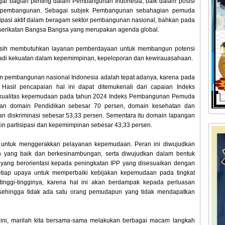
 bagian penting dalam Pembangunan Indonesia, baik dalam posisi
 pembangunan. Sebagai subjek Pembangunan sebahagian pemuda
sipasi aktif dalam beragam sektor pembangunan nasional, bahkan pada
serikatan Bangsa Bangsa yang merupakan agenda global.
asih membutuhkan layanan pemberdayaan untuk membangun potensi
jadi kekuatan dalam kepemimpinan, kepeloporan dan kewirauasahaan.
m pembangunan nasional Indonesia adalah tepat adanya, karena pada
asil pencapaian hal ini dapat ditemukenali dari capaian Indeks
 kualitas kepemudaan pada tahun 2024 Indeks Pembangunan Pemuda
ian domain Pendidikan sebesar 70 persen, domain kesehatan dan
n diskriminasi sebesar 53,33 persen. Sementara itu domain lapangan
in partisipasi dan kepemimpinan sebesar 43,33 persen.
 untuk menggerakkan pelayanan kepemudaan. Peran ini diwujudkan
 yang baik dan berkesinambungan, serta diwujudkan dalam bentuk
ang berorientasi kepada peningkatan IPP yang disesuaikan dengan
setiap upaya untuk memperbaiki kebijakan kepemudaan pada tingkat
nggi-tingginya, karena hal ini akan berdampak kepada perluasan
ehingga tidak ada satu orang pemudapun yang tidak mendapatkan
ni, marilah kita bersama-sama melakukan berbagai macam langkah