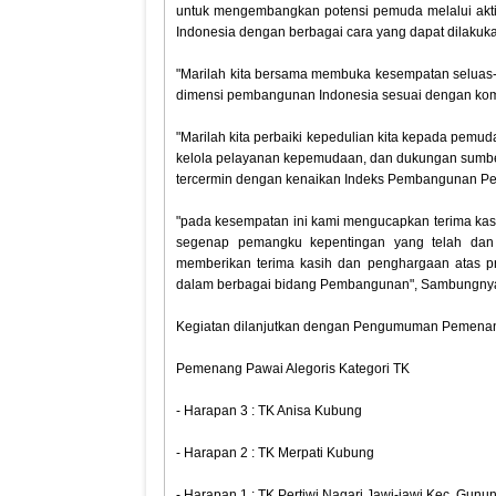
untuk mengembangkan potensi pemuda melalui akti
Indonesia dengan berbagai cara yang dapat dilakuk
"Marilah kita bersama membuka kesempatan seluas-
dimensi pembangunan Indonesia sesuai dengan komp
"Marilah kita perbaiki kepedulian kita kepada pemu
kelola pelayanan kepemudaan, dan dukungan sumber
tercermin dengan kenaikan Indeks Pembangunan Pe
"pada kesempatan ini kami mengucapkan terima kasih 
segenap pemangku kepentingan yang telah dan
memberikan terima kasih dan penghargaan atas p
dalam berbagai bidang Pembangunan", Sambungny
Kegiatan dilanjutkan dengan Pengumuman Pemenang
Pemenang Pawai Alegoris Kategori TK
- Harapan 3 : TK Anisa Kubung
- Harapan 2 : TK Merpati Kubung
- Harapan 1 : TK Pertiwi Nagari Jawi-jawi Kec. Gunu