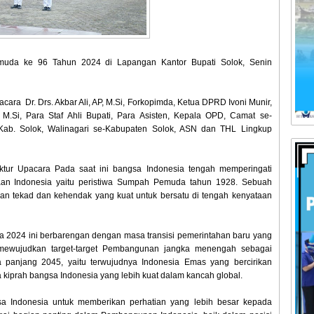
uda ke 96 Tahun 2024 di Lapangan Kantor Bupati Solok, Senin
cara Dr. Drs. Akbar Ali, AP, M.Si, Forkopimda, Ketua DPRD Ivoni Munir,
, M.Si, Para Staf Ahli Bupati, Para Asisten, Kepala OPD, Camat se-
Kab. Solok, Walinagari se-Kabupaten Solok, ASN dan THL Lingkup
tur Upacara Pada saat ini bangsa Indonesia tengah memperingati
aan Indonesia yaitu peristiwa Sumpah Pemuda tahun 1928. Sebuah
an tekad dan kehendak yang kuat untuk bersatu di tengah kenyataan
2024 ini berbarengan dengan masa transisi pemerintahan baru yang
 mewujudkan target-target Pembangunan jangka menengah sebagai
panjang 2045, yaitu terwujudnya Indonesia Emas yang bercirikan
a kiprah bangsa Indonesia yang lebih kuat dalam kancah global.
 Indonesia untuk memberikan perhatian yang lebih besar kepada