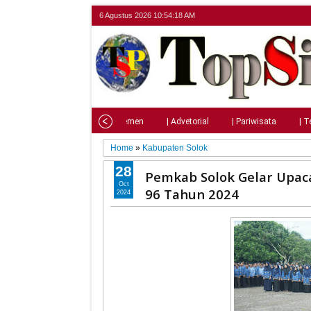
6 Agustus 2026
10:54:19 AM
Home
| Nasional
| Parlemen
| Advetorial
| Pariwisata
| T
Home
»
Kabupaten Solok
28
Pemkab Solok Gelar Upac
Oct
96 Tahun 2024
2024