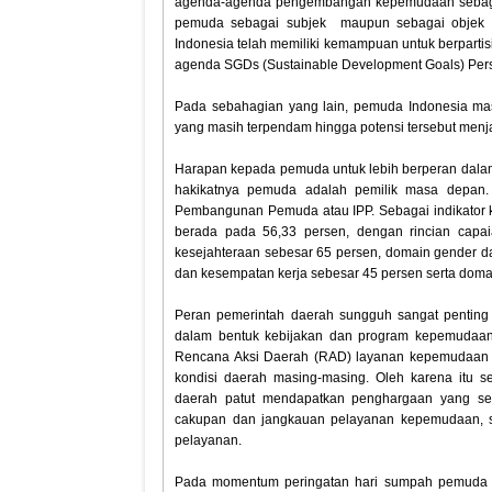
agenda-agenda pengembangan kepemudaan sebagai
pemuda sebagai subjek maupun sebagai objek
Indonesia telah memiliki kemampuan untuk berparti
agenda SGDs (Sustainable Development Goals) Per
Pada sebahagian yang lain, pemuda Indonesia m
yang masih terpendam hingga potensi tersebut men
Harapan kepada pemuda untuk lebih berperan dala
hakikatnya pemuda adalah pemilik masa depan. H
Pembangunan Pemuda atau IPP. Sebagai indikator
berada pada 56,33 persen, dengan rincian capa
kesejahteraan sebesar 65 persen, domain gender da
dan kesempatan kerja sebesar 45 persen serta doma
Peran pemerintah daerah sungguh sangat penting
dalam bentuk kebijakan dan program kepemudaan
Rencana Aksi Daerah (RAD) layanan kepemudaan y
kondisi daerah masing-masing. Oleh karena itu 
daerah patut mendapatkan penghargaan yang seti
cakupan dan jangkauan pelayanan kepemudaan, s
pelayanan.
Pada momentum peringatan hari sumpah pemuda i