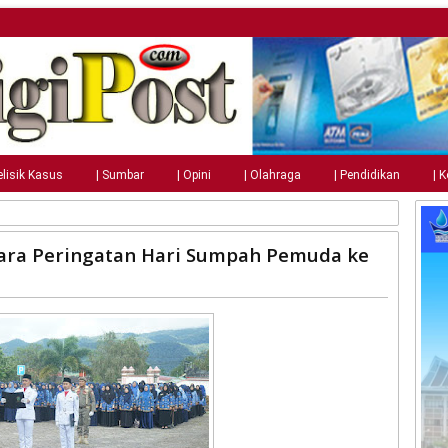
elisik Kasus
| Sumbar
| Opini
| Olahraga
| Pendidikan
| 
ara Peringatan Hari Sumpah Pemuda ke