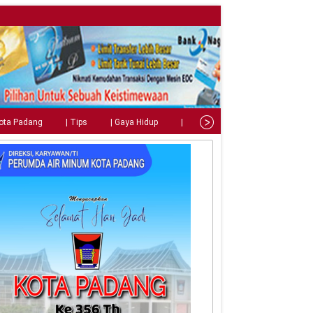
Kota Padang
| Tips
| Gaya Hidup
| Teknologi
| Kuliner
| C