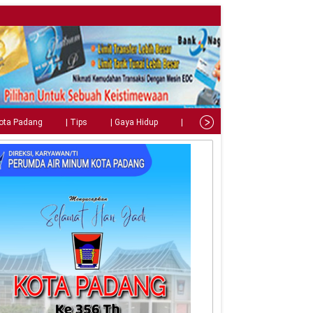
Kota Padang
| Tips
| Gaya Hidup
| Teknologi
| Kuliner
| C