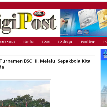
elisik Kasus
| Sumbar
| Opini
| Olahraga
| Pendidikan
| 
Turnamen BSC III, Melalui Sepakbola Kita
da