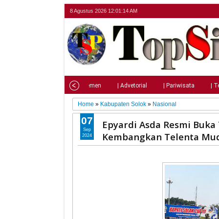
8 Agustus 2026
12:01:15 AM
Home
| Nasional
| Parlemen
| Advetorial
| Pariwisata
| T
Home
»
Kabupaten Solok
»
Nasional
07
Epyardi Asda Resmi Buka 
Sep
Kembangkan Telenta Mu
2024