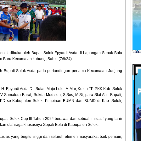
resmi dibuka oleh Bupati Solok Epyardi Asda di Lapangan Sepak Bola
 Baru Kecamatan kubung, Sabtu (7/9/24).
eh Bupati Solok Asda pada pertandingan pertama Kecamatan Junjung
 H. Epyardi Asda Dt. Sutan Majo Lelo, M.Mar, Ketua TP-PKK Kab. Solok
Sumatera Barat, Sekda Medison, S.Sos, M.Si, para Staf Ahli Bupati,
 OPD se-Kabupaten Solok, Pimpinan BUMN dan BUMD di Kab. Solok,
ti Solok Cup III Tahun 2024 berawal dari sebuah inisiatif yang lahir
kan olahraga khususnya Sepak Bola di Kabupaten Solok.
tusias yang begitu tinggi dari seluruh elemen masyarakat baik pemain,