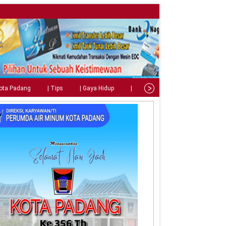
Kota Padang
| Tips
| Gaya Hidup
| Teknologi
| Kuliner
| C