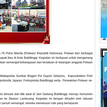
-76 Polisi Wanita (Polwan) Republik Indonesia, Polwan dari berbagai
apak tilas di Kota Bukittinggi. Kegiatan ini bertujuan untuk mengenang
hkan semangat kebangsaan dan kesatuan di kalangan anggota Polwan
 ⁠Wakapolda Sumbar Brigjen Pol Gupuh Setiyono, ⁠Kapusdokkes Polri
apolres/ta Jajaran, Forkopimda Bukittinggi serta. ⁠Perwakilan Polwan se-
ini dimulai dari titik awal di Jam Gadang Bukittinggi menuju monumen
n ke Stasiun Lambuang. Kegiatan ini dengan dihadiri oleh ratusan
penuh semangat, mereka menelusuri rute yang bersejarah.