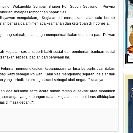
ampingi Wakapolda Sumbar Brigjen Pol Gupuh Setiyono, Perwira
y Andriani melepas rombongan napak tilas.
styawan mengatakan, Kegiatan ini merupakan salah satu bentuk
lah berjasa dalam menjaga keamanan dan ketertiban di Indonesia.
genang sejarah, tetapi juga memperkuat ikatan di antara para Polwan
h kegiatan sosial seperti bakti sosial dan pemberian bantuan sosial
laksanakan sebagai bagian dari perayaan ini.
yu Febrina, mengungkapkan kebanggaannya bisa berpartisipasi dalam
 bagi kami sebagai Polwan. Kami bisa mengenang sejarah, belajar dari
n yang terbaik dalam tugas kami sebagai abdi negara," katanya.
n dan doa bersama serta acara ramah tamah di sekitar area monumen
p, semangat yang terbangun dalam kegiatan ini dapat terus dihidupkan
as di masa depan.(*)