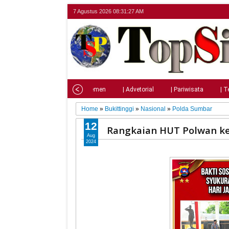
7 Agustus 2026
08:31:28 AM
Home
| Nasional
| Parlemen
| Advetorial
| Pariwisata
| T
Home
»
Bukittinggi
»
Nasional
»
Polda Sumbar
12
Rangkaian HUT Polwan ke 
Aug
2024