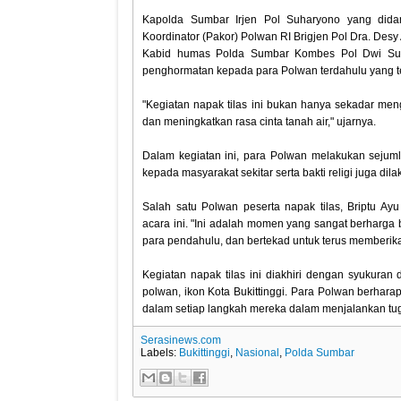
Kapolda Sumbar Irjen Pol Suharyono yang did
Koordinator (Pakor) Polwan RI Brigjen Pol Dra. Des
Kabid humas Polda Sumbar Kombes Pol Dwi Suli
penghormatan kepada para Polwan terdahulu yang te
"Kegiatan napak tilas ini bukan hanya sekadar men
dan meningkatkan rasa cinta tanah air," ujarnya.
Dalam kegiatan ini, para Polwan melakukan sejumla
kepada masyarakat sekitar serta bakti religi juga di
Salah satu Polwan peserta napak tilas, Briptu A
acara ini. "Ini adalah momen yang sangat berharga
para pendahulu, dan bertekad untuk terus memberika
Kegiatan napak tilas ini diakhiri dengan syukura
polwan, ikon Kota Bukittinggi. Para Polwan berhara
dalam setiap langkah mereka dalam menjalankan tug
Serasinews.com
Labels:
Bukittinggi
,
Nasional
,
Polda Sumbar