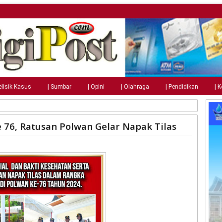
elisik Kasus
| Sumbar
| Opini
| Olahraga
| Pendidikan
| 
76, Ratusan Polwan Gelar Napak Tilas