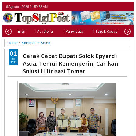
6 Agustus 2026
11:51:00 AM
| Parlemen
| Advetorial
| Pariwisata
| Telisik Kasus
| Su
Home
»
Kabupaten Solok
01
Gerak Cepat Bupati Solok Epyardi
Jul
Asda, Temui Kemenperin, Carikan
2024
Solusi Hilirisasi Tomat