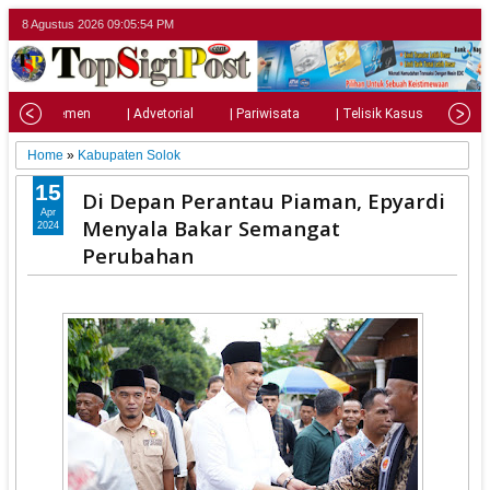
8 Agustus 2026
09:05:55 PM
| Parlemen
| Advetorial
| Pariwisata
| Telisik Kasus
| Su
Home
»
Kabupaten Solok
15
Di Depan Perantau Piaman, Epyardi
Apr
Menyala Bakar Semangat
2024
Perubahan