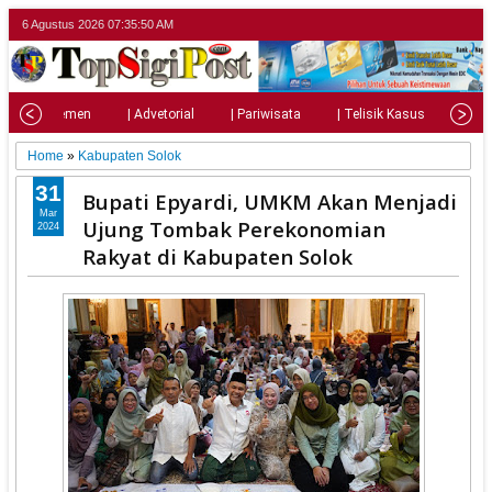
6 Agustus 2026
07:35:52 AM
| Parlemen
| Advetorial
| Pariwisata
| Telisik Kasus
| Su
Home
»
Kabupaten Solok
31
Bupati Epyardi, UMKM Akan Menjadi
Mar
Ujung Tombak Perekonomian
2024
Rakyat di Kabupaten Solok