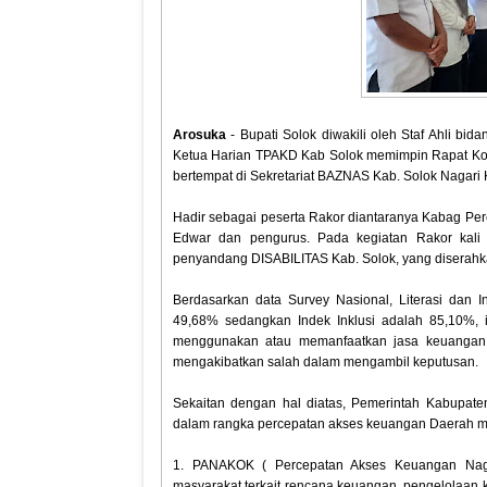
Arosuka
- Bupati Solok diwakili oleh Staf Ahli 
Ketua Harian TPAKD Kab Solok memimpin Rapat Ko
bertempat di Sekretariat BAZNAS Kab. Solok Nagari 
Hadir sebagai peserta Rakor diantaranya Kabag Per
Edwar dan pengurus. Pada kegiatan Rakor kali 
penyandang DISABILITAS Kab. Solok, yang diserahka
Berdasarkan data Survey Nasional, Literasi dan 
49,68% sedangkan Indek Inklusi adalah 85,10%,
menggunakan atau memanfaatkan jasa keuangan, 
mengakibatkan salah dalam mengambil keputusan.
Sekaitan dengan hal diatas, Pemerintah Kabupat
dalam rangka percepatan akses keuangan Daerah me
1. PANAKOK ( Percepatan Akses Keuangan Naga
masyarakat terkait rencana keuangan, pengelolaa