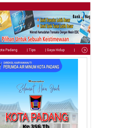
Kota Padang
| Tips
| Gaya Hidup
| Teknologi
| Kuliner
| C