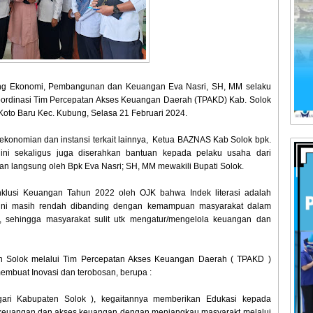
bidang Ekonomi, Pembangunan dan Keuangan Eva Nasri, SH, MM selaku
ordinasi Tim Percepatan Akses Keuangan Daerah (TPAKD) Kab. Solok
Koto Baru Kec. Kubung, Selasa 21 Februari 2024.
ekonomian dan instansi terkait lainnya, Ketua BAZNAS Kab Solok bpk.
ini sekaligus juga diserahkan bantuan kepada pelaku usaha dari
n langsung oleh Bpk Eva Nasri; SH, MM mewakili Bupati Solok.
Inklusi Keuangan Tahun 2022 oleh OJK bahwa Indek literasi adalah
 ini masih rendah dibanding dengan kemampuan masyarakat dalam
sehingga masyarakat sulit utk mengatur/mengelola keuangan dan
en Solok melalui Tim Percepatan Akses Keuangan Daerah ( TPAKD )
mbuat Inovasi dan terobosan, berupa :
ri Kabupaten Solok ), kegaitannya memberikan Edukasi kepada
n keuangan dan akses keuangan dengan menjangkau masyarakt melalui