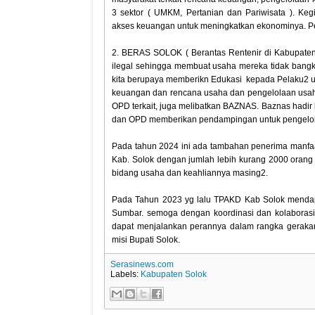
3 sektor ( UMKM, Pertanian dan Pariwisata ). Ke
akses keuangan untuk meningkatkan ekonominya. Pe
2. BERAS SOLOK ( Berantas Rentenir di Kabupaten S
ilegal sehingga membuat usaha mereka tidak bangki
kita berupaya memberikn Edukasi kepada Pelaku2 u
keuangan dan rencana usaha dan pengelolaan usaha
OPD terkait, juga melibatkan BAZNAS. Baznas hadir
dan OPD memberikan pendampingan untuk pengeloll
Pada tahun 2024 ini ada tambahan penerima manfa
Kab. Solok dengan jumlah lebih kurang 2000 orang
bidang usaha dan keahliannya masing2.
Pada Tahun 2023 yg lalu TPAKD Kab Solok mendapa
Sumbar. semoga dengan koordinasi dan kolaborasi y
dapat menjalankan perannya dalam rangka gerakan
misi Bupati Solok.
Serasinews.com
Labels:
Kabupaten Solok