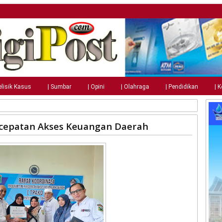
elisik Kasus
| Sumbar
| Opini
| Olahraga
| Pendidikan
| 
rcepatan Akses Keuangan Daerah