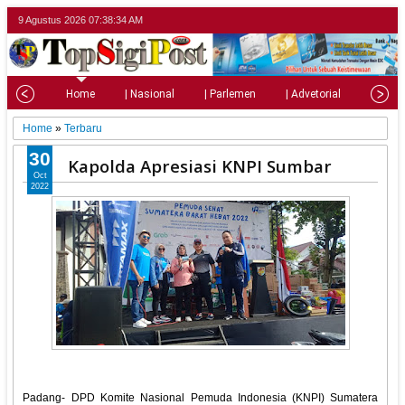
9 Agustus 2026
07:38:35 AM
Home
| Nasional
| Parlemen
| Advetorial
| Pariw
Home
»
Terbaru
30
Kapolda Apresiasi KNPI Sumbar
Oct
2022
Padang- DPD Komite Nasional Pemuda Indonesia (KNPI) Sumatera