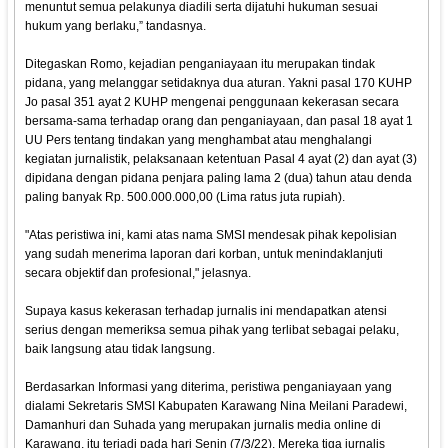
menuntut semua pelakunya diadili serta dijatuhi hukuman sesuai
hukum yang berlaku,” tandasnya.
Ditegaskan Romo, kejadian penganiayaan itu merupakan tindak
pidana, yang melanggar setidaknya dua aturan. Yakni pasal 170 KUHP
Jo pasal 351 ayat 2 KUHP mengenai penggunaan kekerasan secara
bersama-sama terhadap orang dan penganiayaan, dan pasal 18 ayat 1
UU Pers tentang tindakan yang menghambat atau menghalangi
kegiatan jurnalistik, pelaksanaan ketentuan Pasal 4 ayat (2) dan ayat (3)
dipidana dengan pidana penjara paling lama 2 (dua) tahun atau denda
paling banyak Rp. 500.000.000,00 (Lima ratus juta rupiah).
"Atas peristiwa ini, kami atas nama SMSI mendesak pihak kepolisian
yang sudah menerima laporan dari korban, untuk menindaklanjuti
secara objektif dan profesional," jelasnya.
Supaya kasus kekerasan terhadap jurnalis ini mendapatkan atensi
serius dengan memeriksa semua pihak yang terlibat sebagai pelaku,
baik langsung atau tidak langsung.
Berdasarkan Informasi yang diterima, peristiwa penganiayaan yang
dialami Sekretaris SMSI Kabupaten Karawang Nina Meilani Paradewi,
Damanhuri dan Suhada yang merupakan jurnalis media online di
Karawang, itu terjadi pada hari Senin (7/3/22). Mereka tiga jurnalis