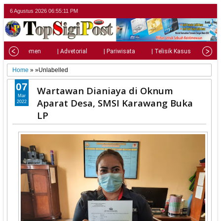
6 Agustus 2026
06:55:12 PM
| Parlemen
| Advetorial
| Pariwisata
| Telisik Kasus
| Su
Home
» »Unlabelled
07
Wartawan Dianiaya di Oknum
Mar
Aparat Desa, SMSI Karawang Buka
2022
LP