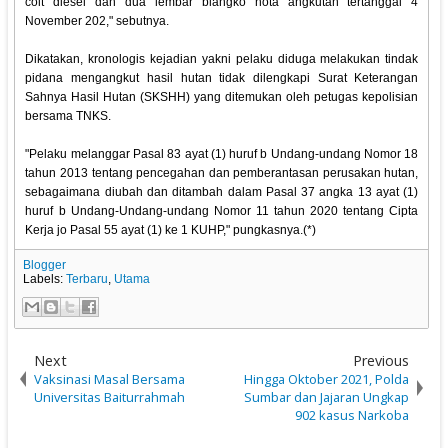
colt diesel dan dua lembar blangko nota angkutan tertanggal 4
November 202," sebutnya.
Dikatakan, kronologis kejadian yakni pelaku diduga melakukan tindak
pidana mengangkut hasil hutan tidak dilengkapi Surat Keterangan
Sahnya Hasil Hutan (SKSHH) yang ditemukan oleh petugas kepolisian
bersama TNKS.
"Pelaku melanggar Pasal 83 ayat (1) huruf b Undang-undang Nomor 18
tahun 2013 tentang pencegahan dan pemberantasan perusakan hutan,
sebagaimana diubah dan ditambah dalam Pasal 37 angka 13 ayat (1)
huruf b Undang-Undang-undang Nomor 11 tahun 2020 tentang Cipta
Kerja jo Pasal 55 ayat (1) ke 1 KUHP," pungkasnya.(*)
Blogger
Labels:
Terbaru
,
Utama
Next
Previous
Vaksinasi Masal Bersama
Hingga Oktober 2021, Polda
Universitas Baiturrahmah
Sumbar dan Jajaran Ungkap
902 kasus Narkoba