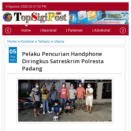
8 Agustus 2026
02:47:44 PM
Home
| Nasional
| Parlemen
| Advetorial
| Pariw
Home
»
Kriminal
»
Terbaru
»
Utama
05
Pelaku Pencurian Handphone
Nov
Diringkus Satreskrim Polresta
2021
Padang