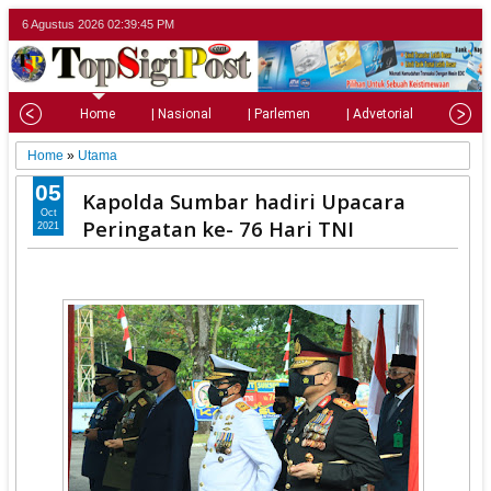
6 Agustus 2026
02:39:46 PM
Home
| Nasional
| Parlemen
| Advetorial
| Pariw
Home
»
Utama
05
Kapolda Sumbar hadiri Upacara
Oct
Peringatan ke- 76 Hari TNI
2021