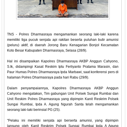
TNS - Polres Dharmasraya mengamankan seorang laki-laki karena
memiliki tiga pucuk senjata api rakitan beserta puluhan butir amunisi
(peluru) aktif, di daerah Jorong Baru Kenagarian Bonjol Kecamatan
Koto Besar Kabupaten Dharmasraya, Selasa (28/9).
Hal ini disampaikan Kapolres Dharmasraya AKBP Anggun Cahyono,
S.Ik, didampingi Kasat Reskim Iptu Ferliyanto Pratama Marasin, dan
Paur Humas Polres Dharmasraya Ipda Marbawi, saat konferensi pers di
halaman Polres Dharmasraya pada hari Rabu (29/9).
Dalam penyampaiannya, Kapolres Dharmasraya AKBP Anggun
Cahyono mengatakan, Tim gabungan Unit Polsek Sungai Rumbai dan
Unit Reskim Polres Dharmasraya yang dipimpin Kanit Reskrim Polsek
Sungai Rumbai, Ipda A. Agung Ngurah Santa telah mengamankan
seorang laki-laki berinsial PG (25).
"Pelaku ini memiliki senjata api berserta amunisi, yang dipimpin
lansung oleh Kanit Reskrim Polsek Sungai Rumbai Ipda A Agung