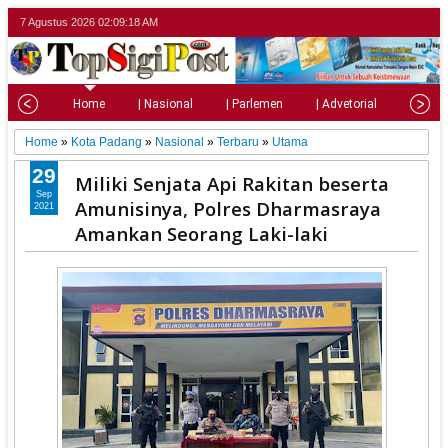
7 Agustus 2026
02:09:20 AM
Home
| Nasional
| Parlemen
| Advetorial
| Pariw
Home
»
Kota Padang
»
Nasional
»
Terbaru
»
Utama
29
Miliki Senjata Api Rakitan beserta
Sep
Amunisinya, Polres Dharmasraya
2021
Amankan Seorang Laki-laki