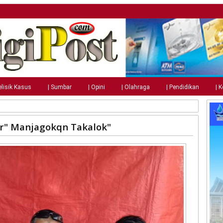
elisik Kasus
| Sumbar
| Opini
| Olahraga
| Pendidikan
| 
" Manjagokqn Takalok"