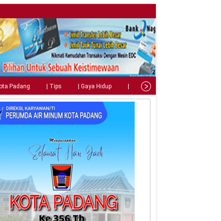
Kota Padang
| Tips
| Gaya Hidup
| Teknologi
| Kuliner
| C