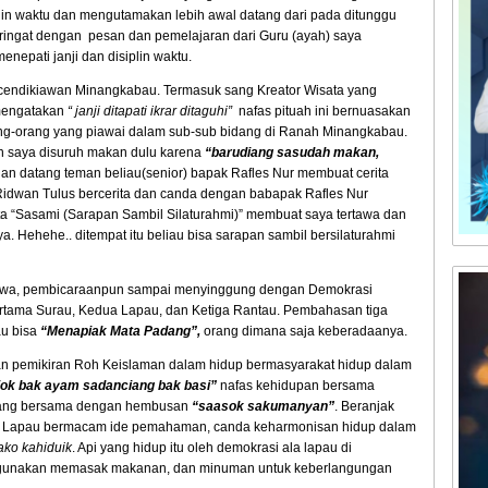
iplin waktu dan mengutamakan lebih awal datang dari pada ditunggu
ringat dengan pesan dan pemelajaran dari Guru (ayah) saya
epati janji dan disiplin waktu.
a cendikiawan Minangkabau. Termasuk sang Kreator Wisata yang
 mengatakan
“ janji ditapati ikrar ditaguhi”
nafas pituah ini bernuasakan
orang-orang yang piawai dalam sub-sub bidang di Ranah Minangkabau.
n saya disuruh makan dulu karena
“barudiang sasudah makan,
an datang teman beliau(senior) bapak Rafles Nur membuat cerita
Ridwan Tulus bercerita dan canda dengan babapak Rafles Nur
a “Sasami (Sarapan Sambil Silaturahmi)” membuat saya tertawa dan
a. Hehehe.. ditempat itu beliau bisa sarapan sambil bersilaturahmi
 tawa, pembicaraanpun sampai menyinggung dengan Demokrasi
rtama Surau, Kedua Lapau, dan Ketiga Rantau. Pembahasan tiga
u bisa
“Menapiak Mata Padang”,
orang dimana saja keberadaanya.
kan pemikiran Roh Keislaman dalam hidup bermasyarakat hidup dalam
ok bak ayam sadanciang bak basi”
nafas kehidupan bersama
ang bersama dengan hembusan
“saasok sakumanyan”
. Beranjak
an Lapau bermacam ide pemahaman, canda keharmonisan hidup dalam
ako kahiduik
. Api yang hidup itu oleh demokrasi ala lapau di
rgunakan memasak makanan, dan minuman untuk keberlangungan