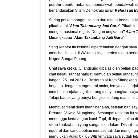
pemikir-pemikir hebat dan pendakwah-pendakwah ul
berlandasakan Sitem Demokrasi awal”
Kelarasan B
Sering perkembangan zaman dari dinasti kedinast
pituah adat “
Alam Takambang Jadi Guru
”. Pituah i
mengiternasional regius. Dengan ungkapan
” Alam 
Minangkabau “
Alam Takambang Jadi Guru”.
Sang Kreator itu kembali dipertemukan dengan saya. 
menchatt beliau di WA untuk ingin bertemu dan ber
Negeri Sungai Pinang.
Chat saya ketika itu langsung dibalas oleh beliau p
chat beliau sangat hangat, kemudian beliau langsu
tanggal 25 juni 2021 di Restoran IV Koto Silungkan
berjalan dengan mengendrai motor, ternyata di perja
membuat perjalan agak kurang menyenangkan, saya p
Tetapi bapak yang punya bengkel sedang mandi ter
Membuat menit demi menit berjalan, setelah ban sa
Retoran IV Koto Silungkang. Sesampai restoran itu s
menunggu kedatangan kami. Tapi, di depan beliau
sikap keakrabpan yang sangat mendalam. Disaat it
ngobrol dan canda beliau menasehati dan mengingat
menujukan Pukul 07 :08 WIB ternyata saya sudah tela