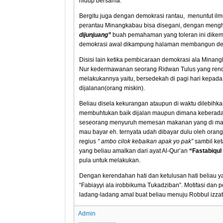
hidup bersama.
Bergitu juga dengan demokrasi rantau, menuntut ilm
perantau Minangkabau bisa disegani, dengan meng
dijunjuang”
buah pemahaman yang toleran ini dikem
demokrasi awal dikampung halaman membangun d
Disisi lain ketika pembicaraan demokrasi ala Minan
Nur kedermawanan seorang Ridwan Tulus yang rend
melakukannya yaitu, bersedekah di pagi hari kepada p
dijalanan(orang miskin).
Beliau disela kekurangan ataupun di waktu dilebihka
membuhtukan baik dijalan maupun dimana keberadaan
seseorang menyuruh memesan makanan yang di mauny
mau bayar eh. ternyata udah dibayar dulu oleh orang
regius
“ ambo cilok kebaikan apak yo pak”
sambil ket
yang beliau amalkan dari ayat Al-Qur’an
“Fastabiqul
pula untuk melakukan.
Dengan kerendahan hati dan ketulusan hati beliau 
“Fabiayyi ala irobbikuma Tukadziban”. Motifasi dan
ladang-ladang amal buat beliau menuju Robbul izzati
Admin