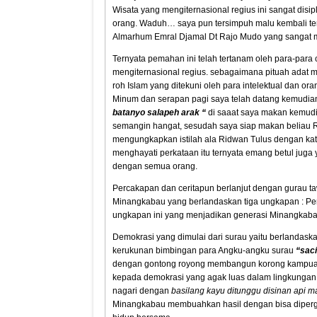
Wisata yang mengiternasional regius ini sangat dis
orang. Waduh… saya pun tersimpuh malu kembali te
Almarhum Emral Djamal Dt Rajo Mudo yang sangat men
Ternyata pemahan ini telah tertanam oleh para-par
mengiternasional regius. sebagaimana pituah adat
roh Islam yang ditekuni oleh para intelektual dan 
Minum dan serapan pagi saya telah datang kemudia
batanyo salapeh arak “
di saaat saya makan kemudi
semangin hangat, sesudah saya siap makan beliau 
mengungkapkan istilah ala Ridwan Tulus dengan kat
menghayati perkataan itu ternyata emang betul juga y
dengan semua orang.
Percakapan dan ceritapun berlanjut dengan gurau
Minangkabau yang berlandaskan tiga ungkapan : Pe
ungkapan ini yang menjadikan generasi Minangkaba
Demokrasi yang dimulai dari surau yaitu berlandas
kerukunan bimbingan para Angku-angku surau
“saci
dengan gontong royong membangun korong kampu
kepada demokrasi yang agak luas dalam lingkung
nagari dengan
basilang kayu ditunggu disinan api m
Minangkabau membuahkan hasil dengan bisa dipe