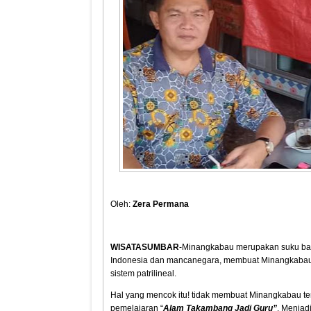
Oleh:
Zera Permana
WISATASUMBAR
-Minangkabau merupakan suku bangs
Indonesia dan mancanegara, membuat Minangkabau
sistem patrilineal.
Hal yang mencok itu! tidak membuat Minangkabau t
pemelajaran “
Alam Takambang Jadi Guru”
. Menjad