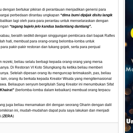
u dengan bertukar pikiran di perantauan menjadikan genersi para
hargai perbedaan dirantau ungkapan
“dima bumi dipijak disitu langik
balikan lagi oleh para-para perantau untuk menselaraskan dengan
engan
“tagang bajelo jelo kandua badantiang dantiang”.
gkabau, beralih sedikit dengan singgungan pembicara dari bapak Rafles
ah hati, membuat para orang-orang belomba-lomba untuk
ara pakir-pakir restoran dan tukang gojek, serta para penjual
n rezeki, beliau selalu berbagi kepada orang-orang yang mersa
ya. Di Restoran VI Koto Silungkang itu ketika beliau memberi
a. Setelah dipesan orang itu menguncap terimakasih, pas, beliau
 lain, orang itu berkata kepada Kreator Wisata yang mengiternasional
awa. Beliaupun senyum bergitulah Sang Kreator ini menumbukan Sifat
 Khairat”
(berlomba-lomba dalam kebaikan) membuat orang terpacu
yang juga beliau menamakan diri dengan seorang Gharin dengan dalil
 pemikiran ini, mudah-mudahan dapat pula saya lakukan dan menjadi
.(
ZERA
)