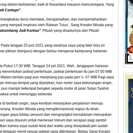
ung dalam keilslaman, baik di Nusantara maupun mancanegara. Yang
odi Caniago”
.
i Minangkabau terus memakai, mengamalkan, dan mempertahankan
ni yang menjadi inspirasi oleh Ridwan Tulus , Sang Kreator Wisata yang
Takambang Jadi Kantua”
. Pituah yang disadurnya dari Pituah
Pada tanggal 25 juni 2021 yang awalnya saya yang fakir ilmu ini
tukar pikiran (berguru) dengan beliau mengenai kampuang halaman
ada Pukul 17:30 WIB. Tanggal 24 juli 2021. Wah.. tanggapan balasan
ng menentukan jadwal pertemuan, jadwal pertemuan itu jam 07:00 WIB
g. Malam berlalu pagi pun menjelang pas pada jam ½ 07 WIB Pagi saya
lan menuju tempat yang dijanjikan, ban motor saya kekurangan angin,
un mampir ketempat bengkel sepeda motor di jalan Sutan Syahrir.
paksa untuk menunggu sebentar.
ya di tambah angin, saya kembali melanjukan perjalanan menuju
eorang Kreator Wisata yang mengiternasional regius itu telah
 dengan gaya beliau senyum dan mengrangkul bersalaman menujukan
upun saya disuruh untuk memesan minum dan serapan pagi sambil
kan bahwa saya sudah telat dari waktu yang disepakati jam sudah
t delapan menit sesuai jadwal yang ditentukan. Beliau Sang Kreator