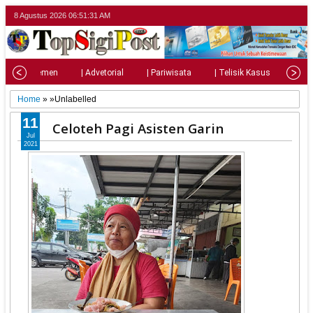
8 Agustus 2026
06:51:33 AM
| Parlemen
| Advetorial
| Pariwisata
| Telisik Kasus
| Su
Home
» »Unlabelled
11
Celoteh Pagi Asisten Garin
Jul
2021