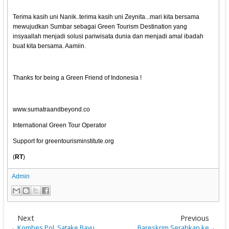
Terima kasih uni Nanik..terima kasih uni Zeynita...mari kita bersama
mewujudkan Sumbar sebagai Green Tourism Destination yang
insyaallah menjadi solusi pariwisata dunia dan menjadi amal ibadah
buat kita bersama. Aamiin.
Thanks for being a Green Friend of Indonesia !
www.sumatraandbeyond.co
International Green Tour Operator
Support for greentourisminstitute.org
(
RT
)
Admin
Next
Previous
Kombes Pol. Satake Bayu,
Bareskrim Serahkan ke