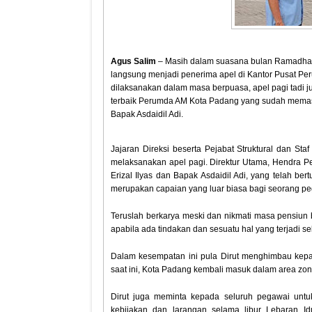
Agus Salim
– Masih dalam suasana bulan Ramadhan,
langsung menjadi penerima apel di Kantor Pusat Per
dilaksanakan dalam masa berpuasa, apel pagi tadi j
terbaik Perumda AM Kota Padang yang sudah memasuki
Bapak Asdaidil Adi.
Jajaran Direksi beserta Pejabat Struktural dan S
melaksanakan apel pagi. Direktur Utama, Hendra P
Erizal Ilyas dan Bapak Asdaidil Adi, yang telah b
merupakan capaian yang luar biasa bagi seorang pe
Teruslah berkarya meski dan nikmati masa pensiun 
apabila ada tindakan dan sesuatu hal yang terjadi s
Dalam kesempatan ini pula Dirut menghimbau kepa
saat ini, Kota Padang kembali masuk dalam area zo
Dirut juga meminta kepada seluruh pegawai untu
kebijakan dan larangan selama libur Lebaran Id