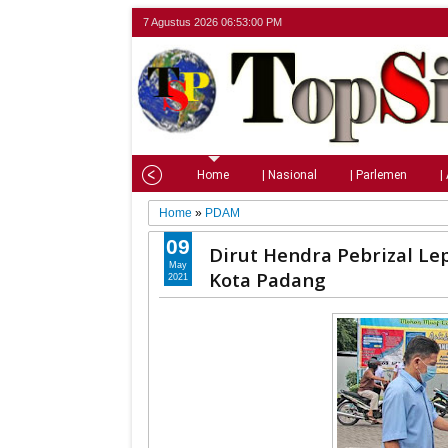
7 Agustus 2026
06:53:01 PM
Home
| Nasional
| Parlemen
|
Home
»
PDAM
09
Dirut Hendra Pebrizal L
May
Kota Padang
2021