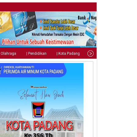
| Olahraga
| Pendidikan
| Kota Padang
| Tips
| Gaya Hidup