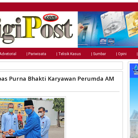
 Advetorial
| Pariwisata
| Telisik Kasus
| Sumbar
| Opini
epas Purna Bhakti Karyawan Perumda AM