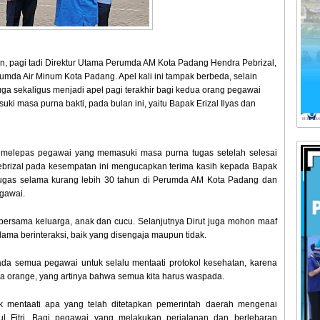
 pagi tadi Direktur Utama Perumda AM Kota Padang Hendra Pebrizal,
umda Air Minum Kota Padang. Apel kali ini tampak berbeda, selain
uga sekaligus menjadi apel pagi terakhir bagi kedua orang pegawai
 masa purna bakti, pada bulan ini, yaitu Bapak Erizal Ilyas dan
taf melepas pegawai yang memasuki masa purna tugas setelah selesai
ebrizal pada kesempatan ini mengucapkan terima kasih kepada Bapak
ertugas selama kurang lebih 30 tahun di Perumda AM Kota Padang dan
gawai.
bersama keluarga, anak dan cucu. Selanjutnya Dirut juga mohon maaf
elama berinteraksi, baik yang disengaja maupun tidak.
da semua pegawai untuk selalu mentaati protokol kesehatan, karena
na orange, yang artinya bahwa semua kita harus waspada.
k mentaati apa yang telah ditetapkan pemerintah daerah mengenai
ul Fitri. Bagi pegawai yang melakukan perjalanan dan berlebaran