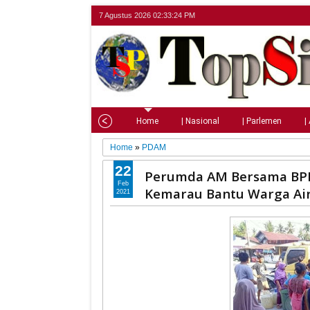
7 Agustus 2026
02:33:25 PM
Home
| Nasional
| Parlemen
|
Home
»
PDAM
22
Perumda AM Bersama BPB
Feb
Kemarau Bantu Warga Air
2021