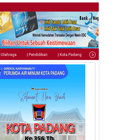
| Olahraga
| Pendidikan
| Kota Padang
| Tips
| Gaya Hidup