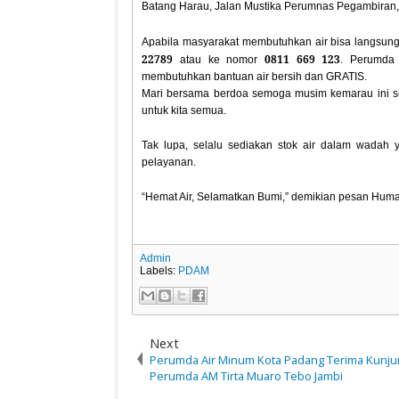
Batang Harau, Jalan Mustika Perumnas Pegambiran,
Apabila masyarakat membutuhkan air bisa langsu
22789
0811 669 123
atau ke nomor
. Perumda
membutuhkan bantuan air bersih dan GRATIS.
Mari bersama berdoa semoga musim kemarau ini se
untuk kita semua.
Tak lupa, selalu sediakan stok air dalam wadah y
pelayanan.
“Hemat Air, Selamatkan Bumi,” demikian pesan Huma
Admin
Labels:
PDAM
Next
Perumda Air Minum Kota Padang Terima Kunj
Perumda AM Tirta Muaro Tebo Jambi