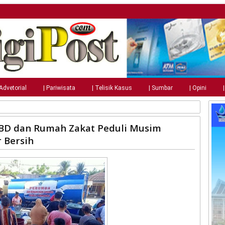
 Advetorial
| Pariwisata
| Telisik Kasus
| Sumbar
| Opini
D dan Rumah Zakat Peduli Musim
 Bersih